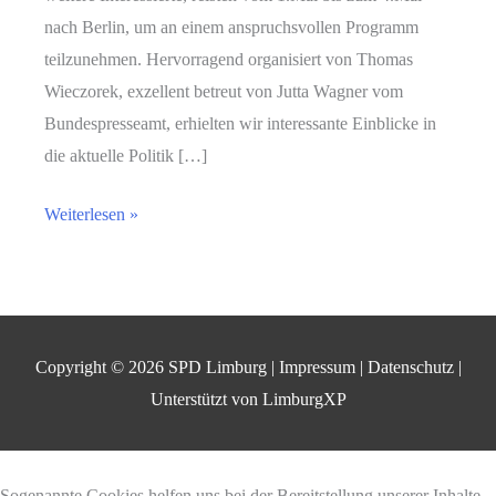
nach Berlin, um an einem anspruchsvollen Programm
teilzunehmen. Hervorragend organisiert von Thomas
Wieczorek, exzellent betreut von Jutta Wagner vom
Bundespresseamt, erhielten wir interessante Einblicke in
die aktuelle Politik […]
Auf
Weiterlesen »
nach
Berlin
Copyright © 2026
SPD Limburg
|
Impressum
|
Datenschutz
|
Unterstützt von
LimburgXP
Sogenannte Cookies helfen uns bei der Bereitstellung unserer Inhalte.