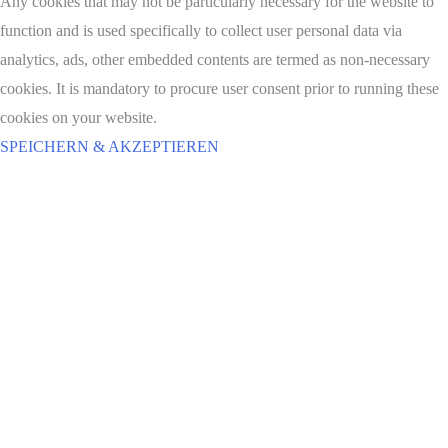
Any cookies that may not be particularly necessary for the website to
function and is used specifically to collect user personal data via
analytics, ads, other embedded contents are termed as non-necessary
cookies. It is mandatory to procure user consent prior to running these
cookies on your website.
SPEICHERN & AKZEPTIEREN
Nach
oben
scrollen