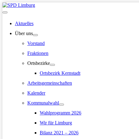
Zum
Inhalt
Hauptmenü
springen
Aktuelles
Über uns
Vorstand
Fraktionen
Ortsbezirke
Ortsbezirk Kernstadt
Arbeitsgemeinschaften
Kalender
Kommunalwahl
Wahlprogramm 2026
Wir für Limburg
Bilanz 2021 – 2026