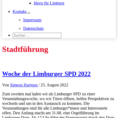
Ideen für Limburg
Kontakt
Impressum
Datenschutz
Suchen
nach:
Suchen
Stadtführung
Woche der Limburger SPD 2022
Von
Simeon Harjung
/
25. August 2022
Zum zweiten mal laden wir als Limburger SPD zu einer
Veranstaltungswoche, wo wir Türen öffnen, helfen Perspektiven zu
wechseln und um in den Austausch zu kommen. Die
Veranstaltungen sind für alle Limburger*innen und Interessierte
offen. Den Anfang macht am 31.08. eine Orgelführung im
Limburger Dom. Ab 17 Uhr führt der Domorganist durch den Dom