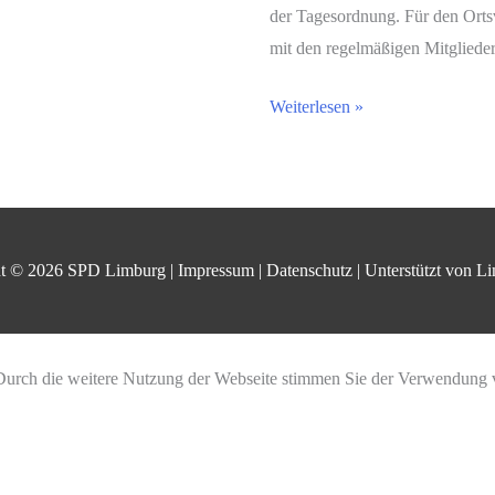
der Tagesordnung. Für den Ortsv
mit den regelmäßigen Mitgliede
SPD-
Weiterlesen »
Limburg
zieht
positive
Bilanz
der
ht © 2026
SPD Limburg
|
Impressum
|
Datenschutz
| Unterstützt von
Li
laufenden
Legislaturperiode
–
e. Durch die weitere Nutzung der Webseite stimmen Sie der Verwendung
Volle
Unterstützung
für
eine