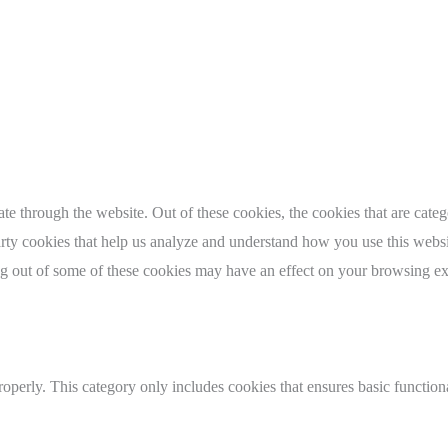
erneute
Kandidatur
von
Bürgermeister
Dr.
Marius
Hahn
 through the website. Out of these cookies, the cookies that are catego
party cookies that help us analyze and understand how you use this webs
ing out of some of these cookies may have an effect on your browsing e
roperly. This category only includes cookies that ensures basic functiona