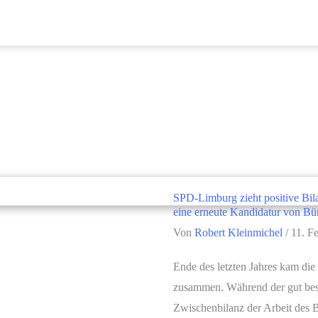
SPD-Limburg zieht positive Bila
eine erneute Kandidatur von Bü
Von
Robert Kleinmichel
/
11. F
Ende des letzten Jahres kam di
zusammen. Während der gut besu
Zwischenbilanz der Arbeit des B