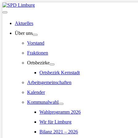
Zum
Inhalt
Hauptmenü
springen
Aktuelles
Über uns
Vorstand
Fraktionen
Ortsbezirke
Ortsbezirk Kernstadt
Arbeitsgemeinschaften
Kalender
Kommunalwahl
Wahlprogramm 2026
Wir für Limburg
Bilanz 2021 – 2026