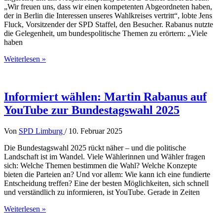
„Wir freuen uns, dass wir einen kompetenten Abgeordneten haben,
der in Berlin die Interessen unseres Wahlkreises vertritt“, lobte Jens
Fluck, Vorsitzender der SPD Staffel, den Besucher. Rabanus nutzte
die Gelegenheit, um bundespolitische Themen zu erörtern: „Viele
haben
Prominenter
Weiterlesen »
Besuch
beim
Neujahrsempfang
der
Informiert wählen: Martin Rabanus auf
SPD
YouTube zur Bundestagswahl 2025
Staffel
Von
SPD Limburg
/
10. Februar 2025
Die Bundestagswahl 2025 rückt näher – und die politische
Landschaft ist im Wandel. Viele Wählerinnen und Wähler fragen
sich: Welche Themen bestimmen die Wahl? Welche Konzepte
bieten die Parteien an? Und vor allem: Wie kann ich eine fundierte
Entscheidung treffen? Eine der besten Möglichkeiten, sich schnell
und verständlich zu informieren, ist YouTube. Gerade in Zeiten
Informiert
Weiterlesen »
wählen: