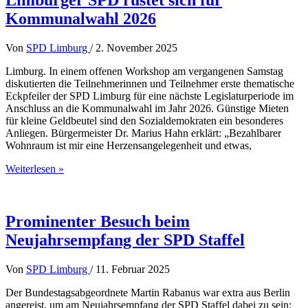
Limburger SPD rüstet sich für
Kommunalwahl 2026
Von
SPD Limburg
/
2. November 2025
Limburg. In einem offenen Workshop am vergangenen Samstag
diskutierten die Teilnehmerinnen und Teilnehmer erste thematische
Eckpfeiler der SPD Limburg für eine nächste Legislaturperiode im
Anschluss an die Kommunalwahl im Jahr 2026. Günstige Mieten
für kleine Geldbeutel sind den Sozialdemokraten ein besonderes
Anliegen. Bürgermeister Dr. Marius Hahn erklärt: „Bezahlbarer
Wohnraum ist mir eine Herzensangelegenheit und etwas,
Limburger
Weiterlesen »
SPD
rüstet
sich
für
Prominenter Besuch beim
Kommunalwahl
Neujahrsempfang der SPD Staffel
2026
Von
SPD Limburg
/
11. Februar 2025
Der Bundestagsabgeordnete Martin Rabanus war extra aus Berlin
angereist, um am Neujahrsempfang der SPD Staffel dabei zu sein: