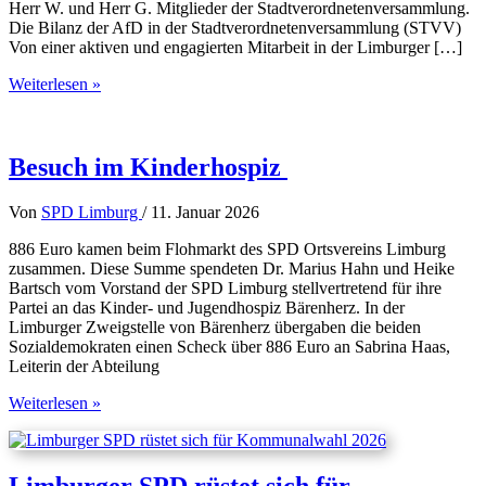
Herr W. und Herr G. Mitglieder der Stadtverordnetenversammlung.
Die Bilanz der AfD in der Stadtverordnetenversammlung (STVV)
Von einer aktiven und engagierten Mitarbeit in der Limburger […]
Misserfolgsbilanz
Weiterlesen »
der
AfD
im
Limburger
Besuch im Kinderhospiz
Stadtparlament
Von
SPD Limburg
/
11. Januar 2026
886 Euro kamen beim Flohmarkt des SPD Ortsvereins Limburg
zusammen. Diese Summe spendeten Dr. Marius Hahn und Heike
Bartsch vom Vorstand der SPD Limburg stellvertretend für ihre
Partei an das Kinder- und Jugendhospiz Bärenherz. In der
Limburger Zweigstelle von Bärenherz übergaben die beiden
Sozialdemokraten einen Scheck über 886 Euro an Sabrina Haas,
Leiterin der Abteilung
Besuch
Weiterlesen »
im
Kinderhospiz