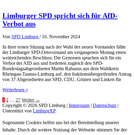
Martin
Rabanus
auf
Limburger SPD spricht sich für AfD-
YouTube
Verbot aus
zur
Bundestagswahl
2025
Von
SPD Limburg
/
16. November 2024
In ihrer ersten Sitzung nach der Wahl des neuen Vorstandes fällte
der Limburger SPD-Ortsvorstand am vergangenen Montag einen
weitreichenden Beschluss: Die Genossen sprachen sich für ein
Verbot der AfD aus und forderten zugleich den SPD-
Bundestagsabgeordneten Martin Rabanus aus dem Wahlkreis
Rheingau-Taunus-Limburg auf, den fraktionsübergreifenden Antrag
von 37 Abgeordneten aus SPD, CDU, Grünen und Linken für
Limburger
Weiterlesen »
SPD
1
2
…
27
Weiter
→
spricht
Copyright © 2026
SPD Limburg
|
Impressum
|
Datenschutz
|
sich
Unterstützt von
LimburgXP
für
AfD-
Verbot
Sogenannte Cookies helfen uns bei der Bereitstellung unserer
aus
Inhalte. Durch die weitere Nutzung der Webseite stimmen Sie der