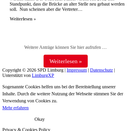
Standpunkt, dass die Brücke an alter Stelle neu gebaut werden
soll. Nun scheinen aber die Vertreter…
Staffeler
Weiterlesen »
SPD
für
Brückenneubau
am
alten
Weitere Anträge können Sie hier aufrufen …
Standort
Weiterlesen »
Copyright © 2026
SPD Limburg
|
Impressum
|
Datenschutz
|
Unterstützt von
LimburgXP
Sogenannte Cookies helfen uns bei der Bereitstellung unserer
Inhalte. Durch die weitere Nutzung der Webseite stimmen Sie der
Verwendung von Cookies zu.
Mehr erfahren
Okay
Privacy & Cookies Policy