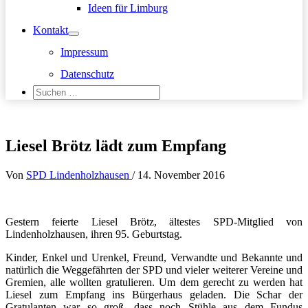
Ideen für Limburg
Kontakt
Impressum
Datenschutz
Suchen
nach:
Suchen
Liesel Brötz lädt zum Empfang
Von
SPD Lindenholzhausen
/
14. November 2016
Gestern feierte Liesel Brötz, ältestes SPD-Mitglied von
Lindenholzhausen, ihren 95. Geburtstag.
Kinder, Enkel und Urenkel, Freund, Verwandte und Bekannte und
natürlich die Weggefährten der SPD und vieler weiterer Vereine und
Gremien, alle wollten gratulieren. Um dem gerecht zu werden hat
Liesel zum Empfang ins Bürgerhaus geladen. Die Schar der
Gratulanten war so groß, dass noch Stühle aus dem Fundus