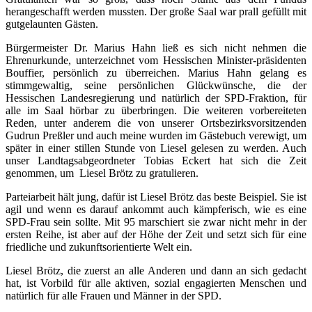
herangeschafft werden mussten. Der große Saal war prall gefüllt mit
gutgelaunten Gästen.
Bürgermeister Dr. Marius Hahn ließ es sich nicht nehmen die
Ehrenurkunde, unterzeichnet vom Hessischen Minister-präsidenten
Bouffier, persönlich zu überreichen. Marius Hahn gelang es
stimmgewaltig, seine persönlichen Glückwünsche, die der
Hessischen Landesregierung und natürlich der SPD-Fraktion, für
alle im Saal hörbar zu überbringen. Die weiteren vorbereiteten
Reden, unter anderem die von unserer Ortsbezirksvorsitzenden
Gudrun Preßler und auch meine wurden im Gästebuch verewigt, um
später in einer stillen Stunde von Liesel gelesen zu werden. Auch
unser Landtagsabgeordneter Tobias Eckert hat sich die Zeit
genommen, um Liesel Brötz zu gratulieren.
Parteiarbeit hält jung, dafür ist Liesel Brötz das beste Beispiel. Sie ist
agil und wenn es darauf ankommt auch kämpferisch, wie es eine
SPD-Frau sein sollte. Mit 95 marschiert sie zwar nicht mehr in der
ersten Reihe, ist aber auf der Höhe der Zeit und setzt sich für eine
friedliche und zukunftsorientierte Welt ein.
Liesel Brötz, die zuerst an alle Anderen und dann an sich gedacht
hat, ist Vorbild für alle aktiven, sozial engagierten Menschen und
natürlich für alle Frauen und Männer in der SPD.