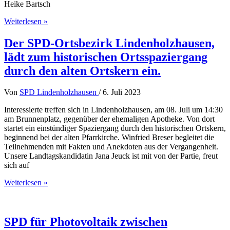
Heike Bartsch
Harmonie-
Weiterlesen »
Festival
der
Der SPD-Ortsbezirk Lindenholzhausen,
Nationen
lädt zum historischen Ortsspaziergang
in
Lindenholzhausen
durch den alten Ortskern ein.
Von
SPD Lindenholzhausen
/
6. Juli 2023
Interessierte treffen sich in Lindenholzhausen, am 08. Juli um 14:30
am Brunnenplatz, gegenüber der ehemaligen Apotheke. Von dort
startet ein einstündiger Spaziergang durch den historischen Ortskern,
beginnend bei der alten Pfarrkirche. Winfried Breser begleitet die
Teilnehmenden mit Fakten und Anekdoten aus der Vergangenheit.
Unsere Landtagskandidatin Jana Jeuck ist mit von der Partie, freut
sich auf
Der
Weiterlesen »
SPD-
Ortsbezirk
Lindenholzhausen,
lädt
SPD für Photovoltaik zwischen
zum