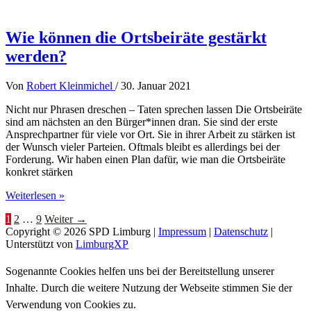
los,
Wahlplakate
in
Wie können die Ortsbeiräte gestärkt
Lindenholzhausen
werden?
Von
Robert Kleinmichel
/
30. Januar 2021
Nicht nur Phrasen dreschen – Taten sprechen lassen Die Ortsbeiräte
sind am nächsten an den Bürger*innen dran. Sie sind der erste
Ansprechpartner für viele vor Ort. Sie in ihrer Arbeit zu stärken ist
der Wunsch vieler Parteien. Oftmals bleibt es allerdings bei der
Forderung. Wir haben einen Plan dafür, wie man die Ortsbeiräte
konkret stärken
Wie
Weiterlesen »
können
1
2
…
9
Weiter
→
die
Copyright © 2026
SPD Limburg
|
Impressum
|
Datenschutz
|
Ortsbeiräte
Unterstützt von
LimburgXP
gestärkt
werden?
Sogenannte Cookies helfen uns bei der Bereitstellung unserer
Inhalte. Durch die weitere Nutzung der Webseite stimmen Sie der
Verwendung von Cookies zu.