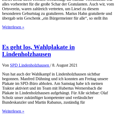
alles vorbereitet für die große Schar der Gratulanten. Auch wir, vom
Ortsverein, waren zahlreich vertreten, um Liesel zu diesem
besonderen Geburtstag zu gratulieren. Marius Hahn gratulierte und
übergab sein Geschenk „ein Bürgermeister für alle“, so stellt ihn
Unsere
Weiterlesen »
Genossin
Liesel
wurde
100
Es geht los, Wahlplakate in
Jahre
Lindenholzhausen
alt
Von
SPD Lindenholzhausen
/
8. August 2021
Nun hat auch der Wahlkampf in Lindenholzhausen sichtbar
begonnen. Manfred Dühning und ich konnten am Freitag unsere
Plakate im SPD-Büro abholen. Am Samstag habe ich meinen
Traktor aktiviert und im Team mit Hubertus Wernersbach die
Plakate in Lindenholzhausen aufgehängt. Für Alle sichtbar: Olaf
Scholz unser zukünftiger kompetenter und verlässlicher
Bundeskanzler und Martin Rabanus, zuständig für
Es
Weiterlesen »
geht