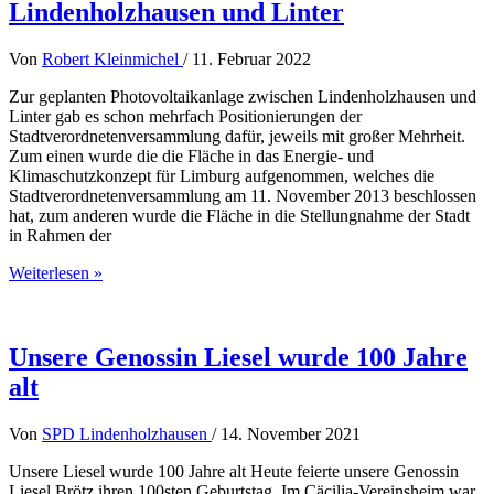
Lindenholzhausen und Linter
historischen
Ortsspaziergang
durch
Von
Robert Kleinmichel
/
11. Februar 2022
den
alten
Zur geplanten Photovoltaikanlage zwischen Lindenholzhausen und
Ortskern
Linter gab es schon mehrfach Positionierungen der
ein.
Stadtverordnetenversammlung dafür, jeweils mit großer Mehrheit.
Zum einen wurde die die Fläche in das Energie- und
Klimaschutzkonzept für Limburg aufgenommen, welches die
Stadtverordnetenversammlung am 11. November 2013 beschlossen
hat, zum anderen wurde die Fläche in die Stellungnahme der Stadt
in Rahmen der
SPD
Weiterlesen »
für
Photovoltaik
zwischen
Lindenholzhausen
Unsere Genossin Liesel wurde 100 Jahre
und
alt
Linter
Von
SPD Lindenholzhausen
/
14. November 2021
Unsere Liesel wurde 100 Jahre alt Heute feierte unsere Genossin
Liesel Brötz ihren 100sten Geburtstag. Im Cäcilia-Vereinsheim war