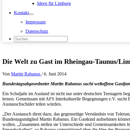
Ideen für Limburg
Kontakt
Impressum
Datenschutz
Suchen
nach:
Suchen
Die Welt zu Gast im Rheingau-Taunus/Li
Von
Martin Rabanus
/
6. Juni 2014
Bundestagsabgeordneter Martin Rabanus sucht weltoffene Gastfam
Ein Schuljahr im Ausland ist nicht nur unter deutschen Teenagern b
lernen. Gemeinsam mit AFS Interkulturelle Begegnungen e.V. sucht 
Austauschschüler teilen würden.
„Der Austausch dient dazu, das gegenseitige Verständnis von Toleranz 
Bundestagsmitglied Martin Rabanus. Ein Gastkind aufnehmen können F
wollen. „Zusammen stellen sie Unterschiede und Gemeinsamkeiten fes
Freundschaften“, so Rabanus unterstützend über die Idee des Programm