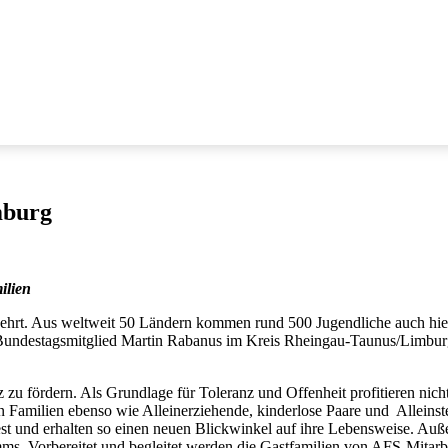
mburg
ilien
egehrt. Aus weltweit 50 Ländern kommen rund 500 Jugendliche auch hie
Bundestagsmitglied Martin Rabanus im Kreis Rheingau-Taunus/Limburg 
zu fördern. Als Grundlage für Toleranz und Offenheit profitieren nicht
amilien ebenso wie Alleinerziehende, kinderlose Paare und Alleinste
t und erhalten so einen neuen Blickwinkel auf ihre Lebensweise. Auß
s. Vorbereitet und begleitet werden die Gastfamilien von AFS-Mitarbei