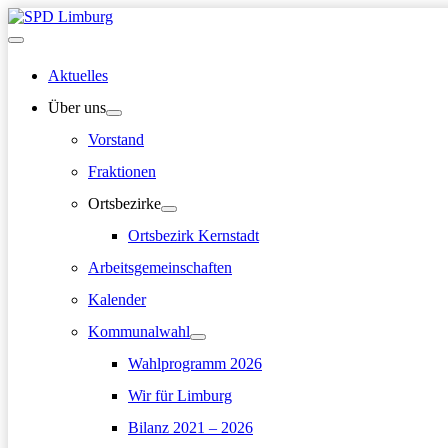
Zum
Inhalt
Hauptmenü
springen
Aktuelles
Über uns
Vorstand
Fraktionen
Ortsbezirke
Ortsbezirk Kernstadt
Arbeitsgemeinschaften
Kalender
Kommunalwahl
Wahlprogramm 2026
Wir für Limburg
Bilanz 2021 – 2026