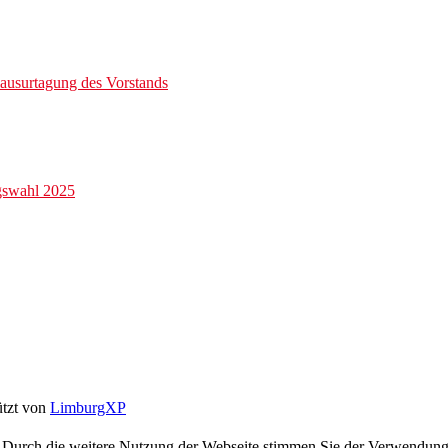
ausurtagung des Vorstands
gswahl 2025
ützt von
LimburgXP
te. Durch die weitere Nutzung der Webseite stimmen Sie der Verwendun