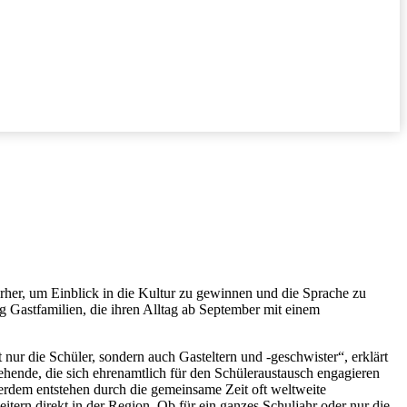
rher, um Einblick in die Kultur zu gewinnen und die Sprache zu
Gastfamilien, die ihren Alltag ab September mit einem
 nur die Schüler, sondern auch Gasteltern und -geschwister“, erklärt
hende, die sich ehrenamtlich für den Schüleraustausch engagieren
erdem entstehen durch die gemeinsame Zeit oft weltweite
tern direkt in der Region. Ob für ein ganzes Schuljahr oder nur die