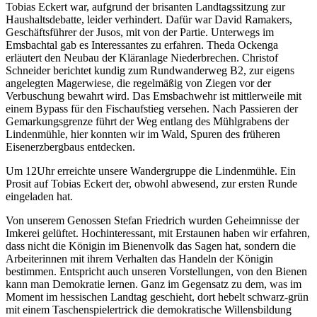
Tobias Eckert war, aufgrund der brisanten Landtagssitzung zur
Haushaltsdebatte, leider verhindert. Dafür war David Ramakers,
Geschäftsführer der Jusos, mit von der Partie. Unterwegs im
Emsbachtal gab es Interessantes zu erfahren. Theda Ockenga
erläutert den Neubau der Kläranlage Niederbrechen. Christof
Schneider berichtet kundig zum Rundwanderweg B2, zur eigens
angelegten Magerwiese, die regelmäßig von Ziegen vor der
Verbuschung bewahrt wird. Das Emsbachwehr ist mittlerweile mit
einem Bypass für den Fischaufstieg versehen. Nach Passieren der
Gemarkungsgrenze führt der Weg entlang des Mühlgrabens der
Lindenmühle, hier konnten wir im Wald, Spuren des früheren
Eisenerzbergbaus entdecken.
Um 12Uhr erreichte unsere Wandergruppe die Lindenmühle. Ein
Prosit auf Tobias Eckert der, obwohl abwesend, zur ersten Runde
eingeladen hat.
Von unserem Genossen Stefan Friedrich wurden Geheimnisse der
Imkerei gelüftet. Hochinteressant, mit Erstaunen haben wir erfahren,
dass nicht die Königin im Bienenvolk das Sagen hat, sondern die
Arbeiterinnen mit ihrem Verhalten das Handeln der Königin
bestimmen. Entspricht auch unseren Vorstellungen, von den Bienen
kann man Demokratie lernen. Ganz im Gegensatz zu dem, was im
Moment im hessischen Landtag geschieht, dort hebelt schwarz-grün
mit einem Taschenspielertrick die demokratische Willensbildung