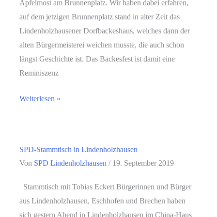
Apfelmost am Brunnenplatz. Wir haben dabei erfahren,
auf dem jetzigen Brunnenplatz stand in alter Zeit das
Lindenholzhausener Dorfbackeshaus, welches dann der
alten Bürgermeisterei weichen musste, die auch schon
längst Geschichte ist. Das Backesfest ist damit eine
Reminiszenz
Bürgertreff
Weiterlesen »
in
Lindenholzhausen
am
SPD-Stammtisch in Lindenholzhausen
26.10.2019
Von
SPD Lindenholzhausen
/
19. September 2019
Stammtisch mit Tobias Eckert Bürgerinnen und Bürger
aus Lindenholzhausen, Eschhofen und Brechen haben
sich gestern Abend in Lindenholzhausen im China-Haus