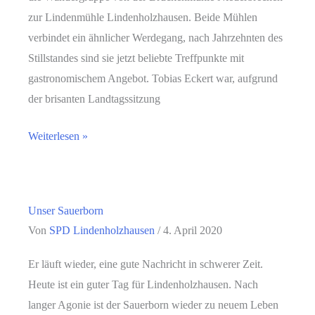
zur Lindenmühle Lindenholzhausen. Beide Mühlen
verbindet ein ähnlicher Werdegang, nach Jahrzehnten des
Stillstandes sind sie jetzt beliebte Treffpunkte mit
gastronomischem Angebot. Tobias Eckert war, aufgrund
der brisanten Landtagssitzung
Sommerprogramm,
Weiterlesen »
von
Mühle
zu
Unser Sauerborn
Mühle
Von
SPD Lindenholzhausen
/
4. April 2020
mit
GenossInnen
Er läuft wieder, eine gute Nachricht in schwerer Zeit.
aus
Heute ist ein guter Tag für Lindenholzhausen. Nach
Brechen
langer Agonie ist der Sauerborn wieder zu neuem Leben