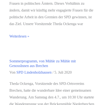
Frauen in politischen Ämtern. Dieses Verhältnis zu
ändern, damit wir künftig mehr engagierte Frauen für die
politische Arbeit in den Gremien der SPD gewinnen, ist
das Ziel. Unsere Vorsitzende Theda Ockenga war
Mehr
Weiterlesen »
Frauen
in
die
Sommerprogramm, von Mühle zu Mühle mit
Politik
GenossInnen aus Brechen
Von
SPD Lindenholzhausen
/
5. Juli 2020
Theda Ockenga, Vorsitzende des SPD-Ortsvereins
Brechen, hatte die wunderbare Idee einer gemeinsamen
Wanderung. Am Samstag den 4.7., um 10:30 Uhr startete
die Wandergruppe von der Brückenmühle Niederbrechen