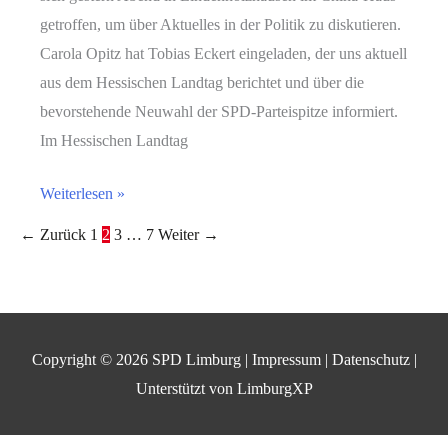
getroffen, um über Aktuelles in der Politik zu diskutieren.
Carola Opitz hat Tobias Eckert eingeladen, der uns aktuell
aus dem Hessischen Landtag berichtet und über die
bevorstehende Neuwahl der SPD-Parteispitze informiert.
Im Hessischen Landtag
SPD-
Weiterlesen »
Stammtisch
←
Zurück
1
2
3
…
7
Weiter
→
in
Lindenholzhausen
Copyright © 2026
SPD Limburg
|
Impressum
|
Datenschutz
|
Unterstützt von
LimburgXP