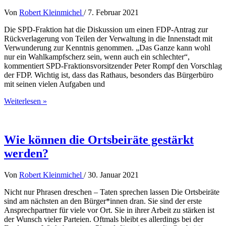
Von
Robert Kleinmichel
/
7. Februar 2021
Die SPD-Fraktion hat die Diskussion um einen FDP-Antrag zur
Rückverlagerung von Teilen der Verwaltung in die Innenstadt mit
Verwunderung zur Kenntnis genommen. „Das Ganze kann wohl
nur ein Wahlkampfscherz sein, wenn auch ein schlechter“,
kommentiert SPD-Fraktionsvorsitzender Peter Rompf den Vorschlag
der FDP. Wichtig ist, dass das Rathaus, besonders das Bürgerbüro
mit seinen vielen Aufgaben und
SPD:
Weiterlesen »
Rathaus
ist
und
bleibt
Wie können die Ortsbeiräte gestärkt
in
werden?
der
Stadt
Von
Robert Kleinmichel
/
30. Januar 2021
Nicht nur Phrasen dreschen – Taten sprechen lassen Die Ortsbeiräte
sind am nächsten an den Bürger*innen dran. Sie sind der erste
Ansprechpartner für viele vor Ort. Sie in ihrer Arbeit zu stärken ist
der Wunsch vieler Parteien. Oftmals bleibt es allerdings bei der