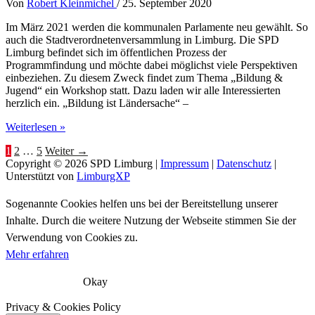
Von
Robert Kleinmichel
/
25. September 2020
Im März 2021 werden die kommunalen Parlamente neu gewählt. So
auch die Stadtverordnetenversammlung in Limburg. Die SPD
Limburg befindet sich im öffentlichen Prozess der
Programmfindung und möchte dabei möglichst viele Perspektiven
einbeziehen. Zu diesem Zweck findet zum Thema „Bildung &
Jugend“ ein Workshop statt. Dazu laden wir alle Interessierten
herzlich ein. „Bildung ist Ländersache“ –
Workshop
Weiterlesen »
„Jugend
1
2
…
5
Weiter
→
und
Copyright © 2026
SPD Limburg
|
Impressum
|
Datenschutz
|
Bildung“
Unterstützt von
LimburgXP
Sogenannte Cookies helfen uns bei der Bereitstellung unserer
Inhalte. Durch die weitere Nutzung der Webseite stimmen Sie der
Verwendung von Cookies zu.
Mehr erfahren
Okay
Privacy & Cookies Policy