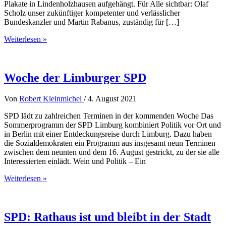
Plakate in Lindenholzhausen aufgehängt. Für Alle sichtbar: Olaf
Scholz unser zukünftiger kompetenter und verlässlicher
Bundeskanzler und Martin Rabanus, zuständig für […]
Es
Weiterlesen »
geht
los,
Wahlplakate
in
Woche der Limburger SPD
Lindenholzhausen
Von
Robert Kleinmichel
/
4. August 2021
SPD lädt zu zahlreichen Terminen in der kommenden Woche Das
Sommerprogramm der SPD Limburg kombiniert Politik vor Ort und
in Berlin mit einer Entdeckungsreise durch Limburg. Dazu haben
die Sozialdemokraten ein Programm aus insgesamt neun Terminen
zwischen dem neunten und dem 16. August gestrickt, zu der sie alle
Interessierten einlädt. Wein und Politik – Ein
Woche
Weiterlesen »
der
Limburger
SPD
SPD: Rathaus ist und bleibt in der Stadt