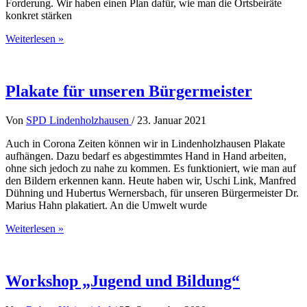
Forderung. Wir haben einen Plan dafür, wie man die Ortsbeiräte
konkret stärken
Wie
Weiterlesen »
können
die
Ortsbeiräte
gestärkt
Plakate für unseren Bürgermeister
werden?
Von
SPD Lindenholzhausen
/
23. Januar 2021
Auch in Corona Zeiten können wir in Lindenholzhausen Plakate
aufhängen. Dazu bedarf es abgestimmtes Hand in Hand arbeiten,
ohne sich jedoch zu nahe zu kommen. Es funktioniert, wie man auf
den Bildern erkennen kann. Heute haben wir, Uschi Link, Manfred
Dühning und Hubertus Wernersbach, für unseren Bürgermeister Dr.
Marius Hahn plakatiert. An die Umwelt wurde
Plakate
Weiterlesen »
für
unseren
Bürgermeister
Workshop „Jugend und Bildung“