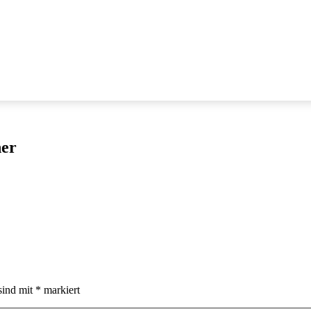
her
sind mit
*
markiert