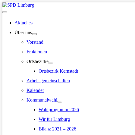
Zum
Inhalt
Hauptmenü
springen
Aktuelles
Über uns
Vorstand
Fraktionen
Ortsbezirke
Ortsbezirk Kernstadt
Arbeitsgemeinschaften
Kalender
Kommunalwahl
Wahlprogramm 2026
Wir für Limburg
Bilanz 2021 – 2026